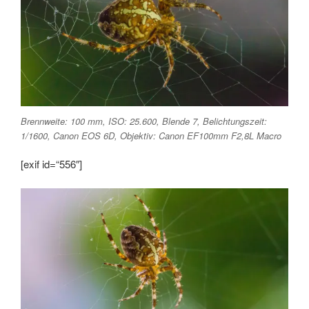
Brennweite: 100 mm, ISO: 25.600, Blende 7, Belichtungszeit:
1/1600, Canon EOS 6D, Objektiv: Canon EF100mm F2,8L Macro
[exif id=“556″]