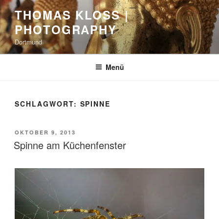
Zum
THOMAS KLOSS |
Inhalt
PHOTOGRAPHY
springen
Dortmund
Menü
SCHLAGWORT:
SPINNE
VERÖFFENTLICHT
OKTOBER 9, 2013
AM
Spinne am Küchenfenster