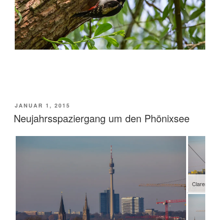
VERÖFFENTLICHT
JANUAR 1, 2015
AM
Neujahrsspaziergang um den Phönixsee
Clarenberg