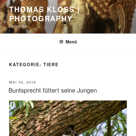
Zum
THOMAS KLOSS |
Inhalt
PHOTOGRAPHY
springen
Dortmund
Menü
KATEGORIE:
TIERE
VERÖFFENTLICHT
MAI 26, 2016
AM
Buntsprecht füttert seine Jungen