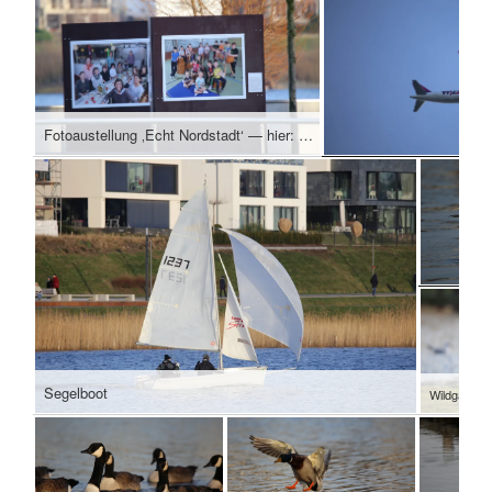
Fotoaustellung ‚Echt Nordstadt‘ — hier: Phönix See Dortmund.
Segelboot
Wildgans