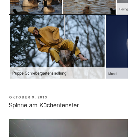
Ferngesteu
Puppe Schrebergartensiedlung
Mond
VERÖFFENTLICHT
OKTOBER 9, 2013
AM
Spinne am Küchenfenster