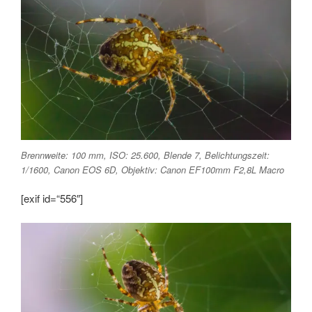
Brennweite: 100 mm, ISO: 25.600, Blende 7, Belichtungszeit:
1/1600, Canon EOS 6D, Objektiv: Canon EF100mm F2,8L Macro
[exif id=“556″]