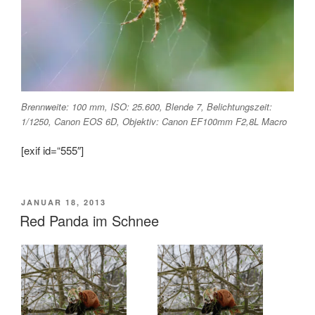
Brennweite: 100 mm, ISO: 25.600, Blende 7, Belichtungszeit:
1/1250, Canon EOS 6D, Objektiv: Canon EF100mm F2,8L Macro
[exif id=“555″]
VERÖFFENTLICHT
JANUAR 18, 2013
AM
Red Panda im Schnee