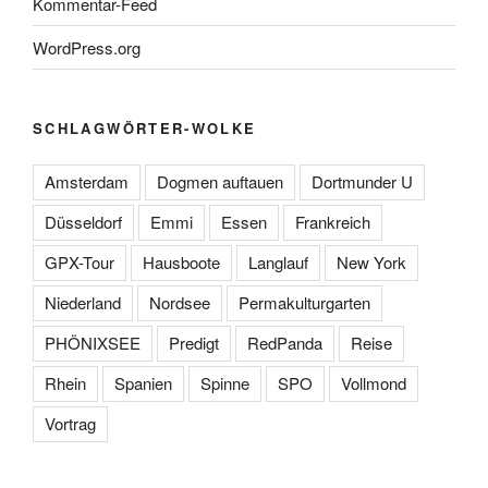
Kommentar-Feed
WordPress.org
SCHLAGWÖRTER-WOLKE
Amsterdam
Dogmen auftauen
Dortmunder U
Düsseldorf
Emmi
Essen
Frankreich
GPX-Tour
Hausboote
Langlauf
New York
Niederland
Nordsee
Permakulturgarten
PHÖNIXSEE
Predigt
RedPanda
Reise
Rhein
Spanien
Spinne
SPO
Vollmond
Vortrag