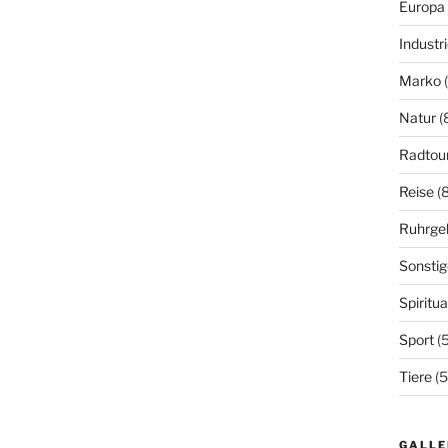
Europa
Industr
Marko
(
Natur
(
Radtou
Reise
(8
Ruhrge
Sonstig
Spiritua
Sport
(5
Tiere
(5
GALLE