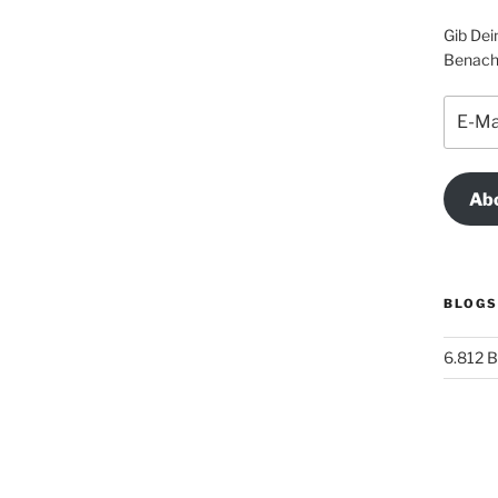
Gib Dei
Benachr
E-
Mail-
Adress
Abo
BLOGS
6.812 