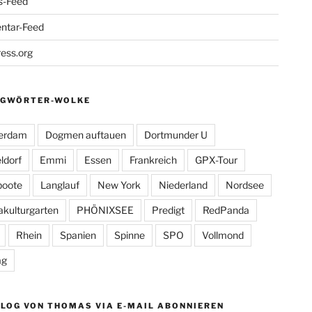
s-Feed
tar-Feed
ess.org
AGWÖRTER-WOLKE
erdam
Dogmen auftauen
Dortmunder U
ldorf
Emmi
Essen
Frankreich
GPX-Tour
boote
Langlauf
New York
Niederland
Nordsee
kulturgarten
PHÖNIXSEE
Predigt
RedPanda
Rhein
Spanien
Spinne
SPO
Vollmond
ag
LOG VON THOMAS VIA E-MAIL ABONNIEREN