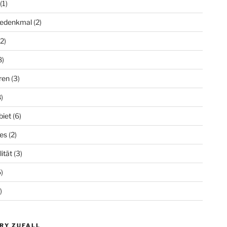
(1)
iedenkmal
(2)
2)
8)
ren
(3)
)
biet
(6)
es
(2)
lität
(3)
)
)
RY ZUFALL