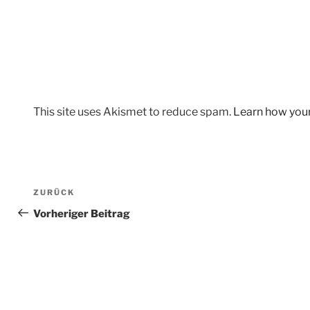
This site uses Akismet to reduce spam.
Learn how you
Beitragsnavigation
Vorheriger
ZURÜCK
Beitrag
Vorheriger Beitrag