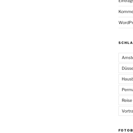
Eintrag
Kommen
WordPr
SCHL
Amst
Düsse
Haus
Perma
Reise
Vortr
FOTOB