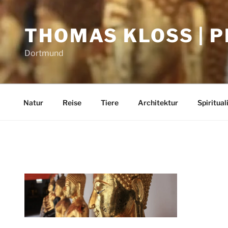
Zum
Inhalt
THOMAS KLOSS | 
springen
Dortmund
Natur
Reise
Tiere
Architektur
Spiritual