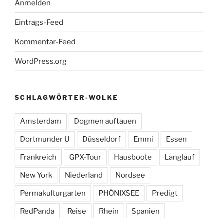
Anmelden
Eintrags-Feed
Kommentar-Feed
WordPress.org
SCHLAGWÖRTER-WOLKE
Amsterdam
Dogmen auftauen
Dortmunder U
Düsseldorf
Emmi
Essen
Frankreich
GPX-Tour
Hausboote
Langlauf
New York
Niederland
Nordsee
Permakulturgarten
PHÖNIXSEE
Predigt
RedPanda
Reise
Rhein
Spanien