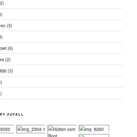
2)
8)
ren
(3)
8)
iet
(6)
es
(2)
ität
(3)
)
)
RY ZUFALL