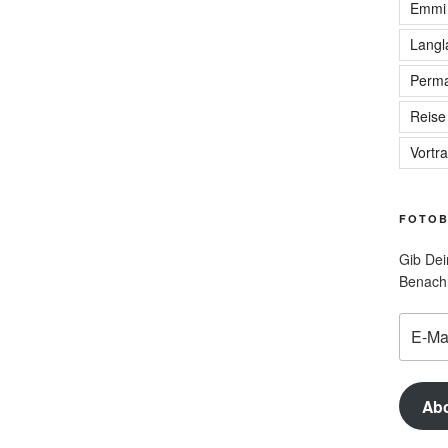
Emmi
Langl
Perma
Reise
Vortr
FOTOB
Gib Dei
Benachr
E-
Mail-
Adress
Ab