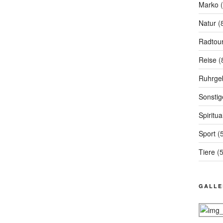
Marko
(
Natur
(
Radtou
Reise
(
Ruhrgeb
Sonstig
Spiritual
Sport
(5
Tiere
(5
GALLE