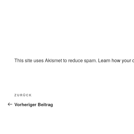
This site uses Akismet to reduce spam.
Learn how your 
Beitragsnavigation
Vorheriger
ZURÜCK
Beitrag
Vorheriger Beitrag