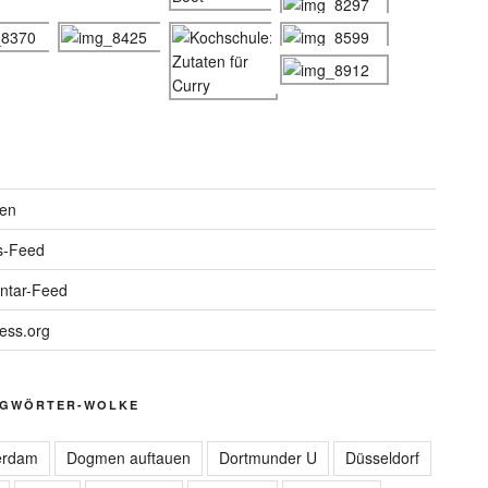
en
s-Feed
tar-Feed
ess.org
GWÖRTER-WOLKE
erdam
Dogmen auftauen
Dortmunder U
Düsseldorf