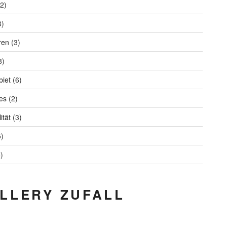
2)
8)
ren
(3)
8)
iet
(6)
es
(2)
ität
(3)
)
)
LLERY ZUFALL