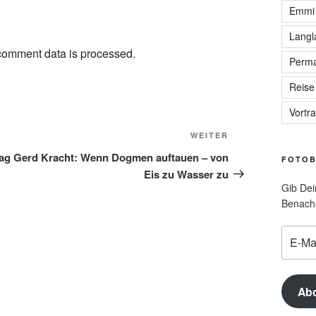
Emmi
Langl
comment data is processed.
Perma
Reise
Vortr
Nächster
WEITER
Beitrag
rag Gerd Kracht: Wenn Dogmen auftauen – von
FOTOB
Eis zu Wasser zu
Gib Dei
Benachr
E-
Mail-
Adress
Ab