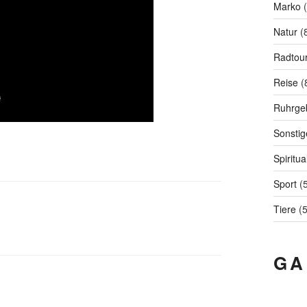
Marko
(
Natur
(
Radtou
Reise
(
Ruhrgeb
Sonstig
Spiritual
Sport
(5
Tiere
(5
GA