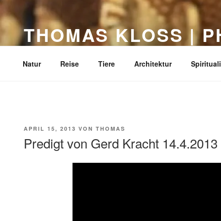
Zum
Inhalt
THOMAS KLOSS | 
springen
Dortmund
Natur
Reise
Tiere
Architektur
Spirituali
VERÖFFENTLICHT
APRIL 15, 2013
VON
THOMAS
AM
Predigt von Gerd Kracht 14.4.2013