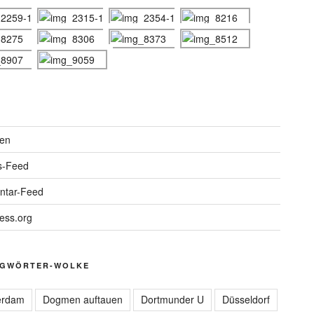
en
s-Feed
tar-Feed
ess.org
GWÖRTER-WOLKE
erdam
Dogmen auftauen
Dortmunder U
Düsseldorf