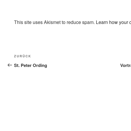
This site uses Akismet to reduce spam.
Learn how your 
Beitragsnavigation
Vorheriger
ZURÜCK
Beitrag
St. Peter Ording
Vort