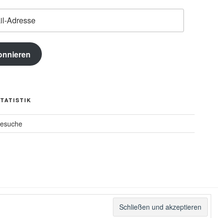
e
onnieren
TATISTIK
Besuche