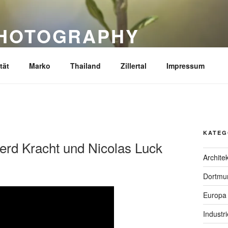
PHOTOGRAPHY
tät
Marko
Thailand
Zillertal
Impressum
KATEG
 Gerd Kracht und Nicolas Luck
Archite
Dortmu
Europa
Industr