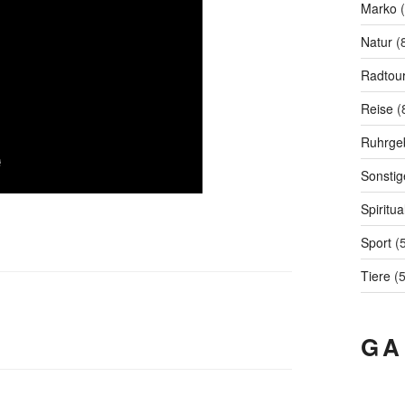
Marko
(
Natur
(
Radtou
Reise
(
Ruhrgeb
Sonstig
Spiritual
Sport
(5
Tiere
(5
GA