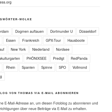
ess.org
GWÖRTER-WOLKE
erdam
Dogmen auftauen
Dortmunder U
Düsseldorf
Essen
Frankreich
GPX-Tour
Hausboote
auf
New York
Niederland
Nordsee
kulturgarten
PHÖNIXSEE
Predigt
RedPanda
Rhein
Spanien
Spinne
SPO
Vollmond
ag
LOG VON THOMAS VIA E-MAIL ABONNIEREN
ne E-Mail-Adresse an, um diesen Fotoblog zu abonnieren und
ichtigungen über neue Beiträge via E-Mail zu erhalten.