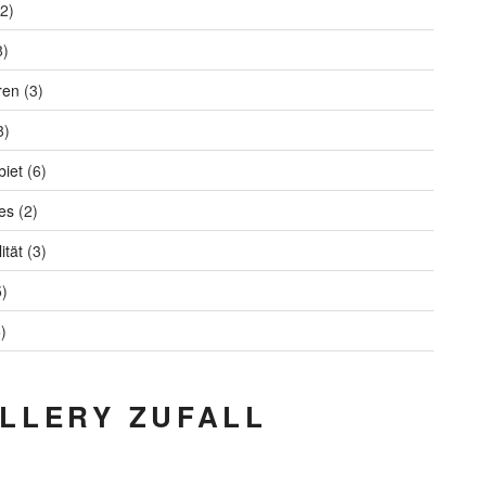
2)
8)
ren
(3)
8)
iet
(6)
es
(2)
ität
(3)
)
)
LLERY ZUFALL