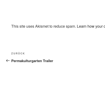
This site uses Akismet to reduce spam.
Learn how your 
Beitragsnavigation
Vorheriger
ZURÜCK
Beitrag
Permakulturgarten Trailer