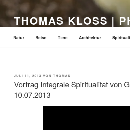
Zum
Inhalt
THOMAS KLOSS | 
springen
Dortmund
Natur
Reise
Tiere
Architektur
Spirituali
VERÖFFENTLICHT
JULI 11, 2013
VON
THOMAS
AM
Vortrag Integrale Spiritualitat von
10.07.2013