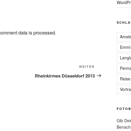
WordPr
SCHLA
comment data is processed.
Amst
Emmi
Langl
Nächster
WEITER
Perma
Beitrag
Rheinkirmes Düsseldorf 2013
Reise
Vortr
FOTOB
Gib Dei
Benachr