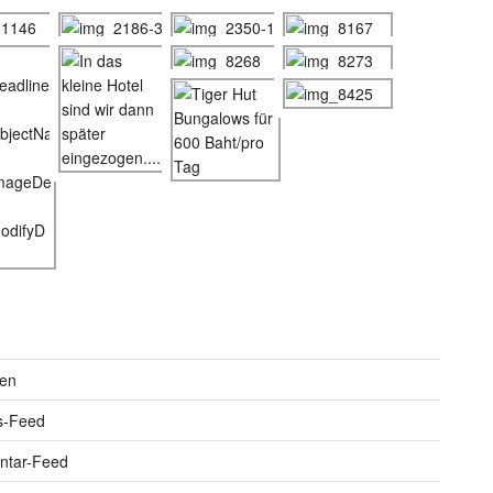
en
s-Feed
tar-Feed